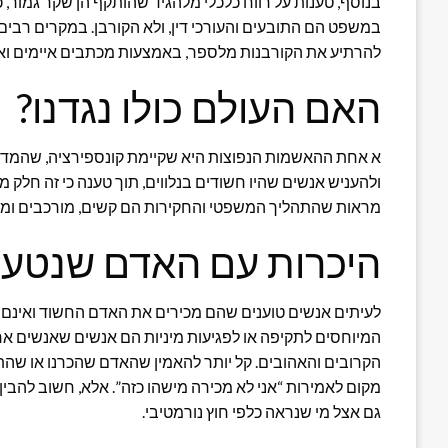
בנוסף, טענות על רווח כלכלי מלהגיד שהותקף הן שקר גמור,
במשפט הם התובעים והעורכי דין, ולא הקורבן. במקרים רבים
להרתיע את הקורבנות מלספר, באמצעות מכתבים איימים ואיומ
האם העולם כולו נגדנו?
א אחת ההאשמות הנפוצות היא שקיימת קונספירציה, שהמד
ולהעניש אנשים שהיו חשודים בנלווים, תוך טענה כי זה חלק
מראות שהתהליך המשפטי והחקירות הם קשים, מורכבים ומבוסס
היכרות עם האדם שנטען 
לעיתים אנשים טוענים שהם מכירים את האדם החשוד ואינם מ
המיוחסים לתקיפה או לפגיעות מיניות הם אנשים שאנשים אח
הקרובים והאהובים. קל יותר להאמין שהאדם שהכרנו או שהתנה
מקום לאמירות “אני לא מכירה מישהו כזה”. אלא, חשוב להבי
גם אצל מי שנראה כלפי חוץ נורמטיבי.