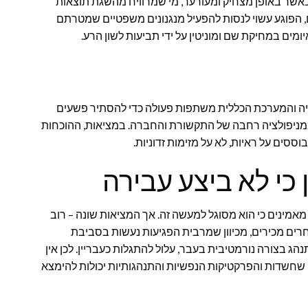
 כאשר באופן מצחיק ומעורער, מי שמרוויח מהשגת תוצאות
, הפוגע עשוי לנסות להפעיל מנגנונים משפטיים שמטרתם
ים במחיקת שם ומוניטין על ידי תביעות לשון הרע.
יה והמערכת הכללית משתפות פעולה כדי להסתיר פשעים
 ממניפולציה רחבה של התקשורת והחברה. במציאות, ההוכחות
ים על ראיות, לא על מזימות זדוניות.
כי לא ביצע עבירה
אמינים כי הוא מסוגל למעשה זה. אך המציאות שונה – רוב
רים מכירים, מכיוון שמרבית הפגיעות נעשות בסביבת
ג בצורה נורמטיבית בעבר, עלול להתגלות כעבריין. לכן אין
ן שחשדות והפרקטיקות הנפשיות והתנהגותיות יכולות להימצא