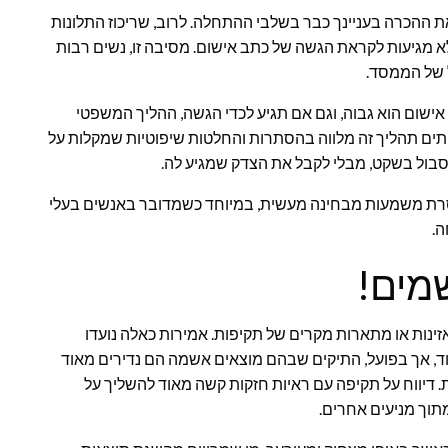
ההכרה בעניינך כבר בשלבי ההתחלה. לרוב, שריכוז התלונות
ת מין אינו מוביל להעמדה משפטית, וכ-95% מהן לא מגיעות לקראת הגשה של כתב אישום. מסיבה זו, נשים רבות
 של הממסד.
ישום הוא גבוה, וגם אם תגיע לכדי הגשה, ההליך המשפטי
עיתים תהליך זה מלווה בהסתרות והחלטות שיפוטיות שמקלות על
סבול בשקט, מבלי לקבל את הצדק שמגיע לה.
חסרת משמעות מבחינה מעשית, במיוחד כשמדובר באנשים בעלי
ה.
שמים!
נות או מתארות מקרים של תקיפות. אמירות כאלה נועדו
אוד, אך בפועל, התיקים שבהם מוצאים אשמה הם נדירים מאוד
יווח על תקיפה עם ראיות חזקות קשה מאוד להשליך על
תוך מניעים אחרים.