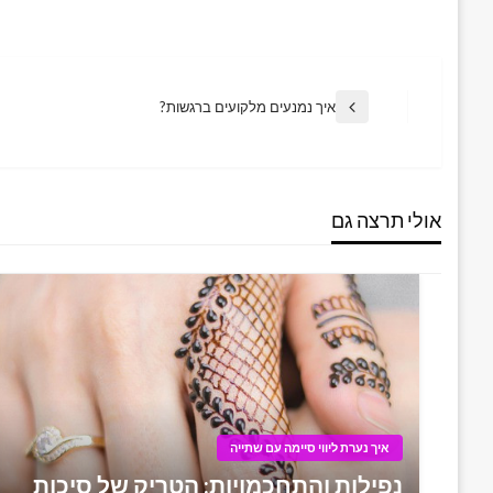
Post
איך נמנעים מלקועים ברגשות?
Previous
Post
navigation
אולי תרצה גם
איך נערת ליווי סיימה עם שתייה
נפילות והתחכמויות: הטריק של סיכות