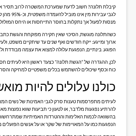
קיבלת תלונה? חשוב לדעת שמערכת המשטרה לרוב תסיר את 
לגבי עבירו
מנסות לפעול אך נתקלות בחוסר התייחסות או היחס המזלזל
כשהתלונה מוגשת, הסיכוי שאין חקירה מפוקחת והגשת כתב א
ארוך ומייגע: ייקח חודשים ואף שנים עד שיתקיים משפט, ול
הפוגע. בינתיים, הנפגעת עלולה למצוא את עצמה מבודדת ול
לכן, ההגדרה של “הגשת תלונה” כצעד ראשון היא לעיתים 
כוח וכסף שיכולים להשתמש בכלים משפטיים למחיקה והסח
כולנו עלולים להיות מוא
לעיתים מתפרסמות טענות סרק לגבי האמינות של נשים המאזי
להרתיע נפגעות מלדבר, או לטעון כי תביעות שווא נפוצות מ
בהשוואה לכמות האלימות וההטרדות האמיתיות שמתרחשות. ד
הנפגעות כמו על המאויימות של שקר או על אנשים הפועלים מ