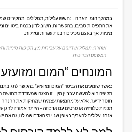
במהלך הזמן האחרון, נחשפו עלילות, תמלילים ותחקירים שמ
את התפיסות סביבו. בהקשר זה, חשוב לדון בכמה ביטויים ו
מיניות, אך בעצם מכילים הבנות שגויות ומזיקות.
אזהרה: תמלול או דיונים על עבירות מין, תקיפות מיניות
המשפט הבריטית
המונחים “המום ומזועזע”
כאשר שומעים את הביטוי “המום ומזועזע” בהקשר לתגובתם ש
תקיפה הוא למעשה עבריין מין – זו הצגה שמעודדת תחושת 
חוסר ידיעה, אלא על מחמאות עצמית שמחזקות את ההנחה שחר
תכניות טלוויזיה או סרטים עם אדם זה – הייתה אמורה להגן 
אנחנו עלולים להעריך באופן שגוי מי האדם שמולנו, גם אם יש 