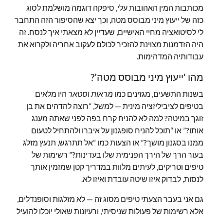
מכותבות המין האהובות עלי, סיפקה דוגמה מושלמת לסוג
כזה של ייעוץ מיני מבוסס מטה, וכך יצא שהסיפור הזה התחבר
לי לסיטואציה מחיי האישיים, שעדיין לא מצאתי איך לנסח. זה
היה הזדמנות מצוינת להזכיר לכולם לעקוב אחריה ולקרוא את
עבודותיה המדהימות.
מהו ‘ייעוץ מיני מבוסס מטה’?
בשנות התשעים, מגזינים כמו
מראות
ו
סטאר
היו מלאים
בטיפים לציביליזציה מינית — למשל, “רוצה להדהים את בן
זוגך במיטה? למה לא להניח קרח בפה לפני שאתה מענג
אותו?” או “תוכל להניח סופגנון על איברו ולהתחיל לטעום
ממנו בסגנון מושך?” או הצעות כמו “אל תתרגש, תנעץ מזלג
בעור הרך של הירך הפנימית שלו בעדינות?” רשימות של
טיפים וטריקים, לעיתים מלוות במדריך קטן שמזמין אותך
לנסות, לבדוק איזו שיטה עובדת ואיזו לא.
גם אני בעבר הצעתי טיפים מסוג זה — לא מזלגות וסופנדלים,
אלא רשימות של פעולות שניסיתי, ורעיונות שאולי יוכלו להועיל