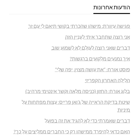
הודעות אחרונות
פגישה עיוורת: מישהו שהכרתי בקושי תיאם לי עם זר
אני רוצה שתחבר איתי לעניין הזה
דברים שאני רוצה לעולם לא לשמוע שוב
איך נמנעים מלקועים ברגשות?
פוסט אורח: “את עושה מצוין, יפה שלי”
הלילה האחרון הקפריזי
בלוג אורח: החזון (כניסה מלאה וקשר אינטימי מרהיב)
שיטת בדיקת הראייה של ג’ואן פרייס: עצות מפתחות על
מיניות
דברים שאמרתי כדי לא להגיד את זה בפועל
האם כדאי להיפרד ממישהו רק כי החברים ממליצים על כך?