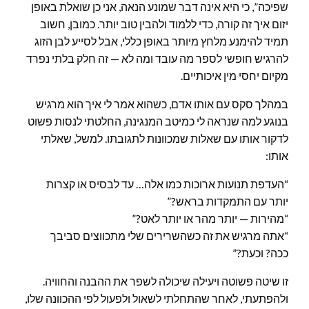
שפיכה”, כי היא אינה דבר שמונע הנאה, אני כן שואלת באופן
יזום איך זה קורה, כדי ללמוד ולהבין טוב יותר. כמובן, חשוב
תמיד להימנע מלחץ מיותר באופן כללי, אבל לסייע לבן הזוג
להרגיש חופשי לספר מה עובד ומה לא — זה חלק בלתי נפרד
מקיום יחסי מין איכותיים.
במהלך סקס עם אותו אדם, כשהוא אמר לי איך הוא מרגיש
בנוגע למה שנראה לי כמיטב המנגינה, החלטתי לנסות פשוט
לדקור אותו עם שאלות שמכוונות לתגובתו. למשל, שאלתי
אותו:
“העדפת תנועות ארוכות כמו אלה… עד לבסיס או קצרות
יותר עם התמקדות בראש?”
“מהירות — יותר מהר או יותר לאט?”
“אתה מרגיש את זה כשהשרירים שלי מתכווצים סביבך
ככה? וכעת?”
זו שיטה פשוטה ויעילה שיכולה לשפר את ההבנה והחוויה.
ולהפתעתי, לאחר שהתחלתי לשאול ולפעול לפי ההכוונה שלו,