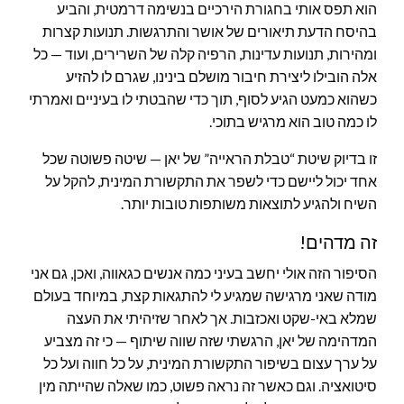
הוא תפס אותי בחגורת הירכיים בנשימה דרמטית, והביע
בהיסח הדעת תיאורים של אושר והתרגשות. תנועות קצרות
ומהירות, תנועות עדינות, הרפיה קלה של השרירים, ועוד — כל
אלה הובילו ליצירת חיבור מושלם בינינו, שגרם לו להזיע
כשהוא כמעט הגיע לסוף, תוך כדי שהבטתי לו בעיניים ואמרתי
לו כמה טוב הוא מרגיש בתוכי.
זו בדיוק שיטת “טבלת הראייה” של יאן — שיטה פשוטה שכל
אחד יכול ליישם כדי לשפר את התקשורת המינית, להקל על
השיח ולהגיע לתוצאות משותפות טובות יותר.
זה מדהים!
הסיפור הזה אולי יחשב בעיני כמה אנשים כגאווה, ואכן, גם אני
מודה שאני מרגישה שמגיע לי להתגאות קצת, במיוחד בעולם
שמלא באי-שקט ואכזבות. אך לאחר שזיהיתי את העצה
המדהימה של יאן, הרגשתי שזה שווה שיתוף — כי זה מצביע
על ערך עצום בשיפור התקשורת המינית, על כל חווה ועל כל
סיטואציה. וגם כאשר זה נראה פשוט, כמו שאלה שהייתה מין