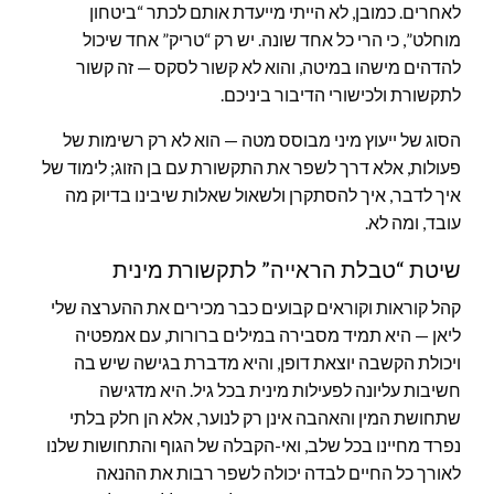
לאחרים. כמובן, לא הייתי מייעדת אותם לכתר “ביטחון
מוחלט”, כי הרי כל אחד שונה. יש רק “טריק” אחד שיכול
להדהים מישהו במיטה, והוא לא קשור לסקס — זה קשור
לתקשורת ולכישורי הדיבור ביניכם.
הסוג של ייעוץ מיני מבוסס מטה — הוא לא רק רשימות של
פעולות, אלא דרך לשפר את התקשורת עם בן הזוג; לימוד של
איך לדבר, איך להסתקרן ולשאול שאלות שיבינו בדיוק מה
עובד, ומה לא.
שיטת “טבלת הראייה” לתקשורת מינית
קהל קוראות וקוראים קבועים כבר מכירים את ההערצה שלי
ליאן — היא תמיד מסבירה במילים ברורות, עם אמפטיה
ויכולת הקשבה יוצאת דופן, והיא מדברת בגישה שיש בה
חשיבות עליונה לפעילות מינית בכל גיל. היא מדגישה
שתחושת המין והאהבה אינן רק לנוער, אלא הן חלק בלתי
נפרד מחיינו בכל שלב, ואי-הקבלה של הגוף והתחושות שלנו
לאורך כל החיים לבדה יכולה לשפר רבות את ההנאה