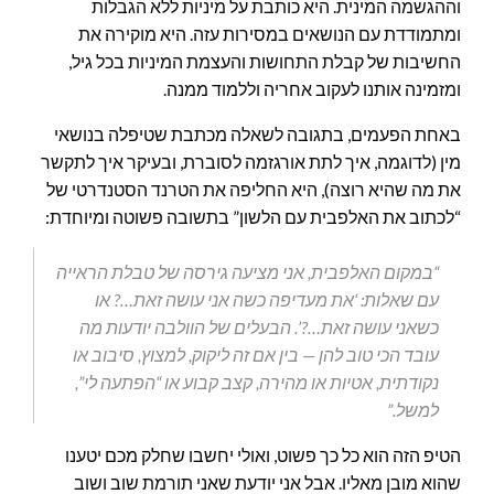
וההגשמה המינית. היא כותבת על מיניות ללא הגבלות
ומתמודדת עם הנושאים במסירות עזה. היא מוקירה את
החשיבות של קבלת התחושות והעצמת המיניות בכל גיל,
ומזמינה אותנו לעקוב אחריה וללמוד ממנה.
באחת הפעמים, בתגובה לשאלה מכתבת שטיפלה בנושאי
מין (לדוגמה, איך לתת אורגזמה לסוברת, ובעיקר איך לתקשר
את מה שהיא רוצה), היא החליפה את הטרנד הסטנדרטי של
“לכתוב את האלפבית עם הלשון” בתשובה פשוטה ומיוחדת:
“במקום האלפבית, אני מציעה גירסה של טבלת הראייה
עם שאלות: ‘את מעדיפה כשה אני עושה זאת…? או
כשאני עושה זאת…?’. הבעלים של הוולבה יודעות מה
עובד הכי טוב להן — בין אם זה ליקוק, למצוץ, סיבוב או
נקודתית, אטיות או מהירה, קצב קבוע או “הפתעה לי”,
למשל.”
הטיפ הזה הוא כל כך פשוט, ואולי יחשבו שחלק מכם יטענו
שהוא מובן מאליו. אבל אני יודעת שאני תורמת שוב ושוב