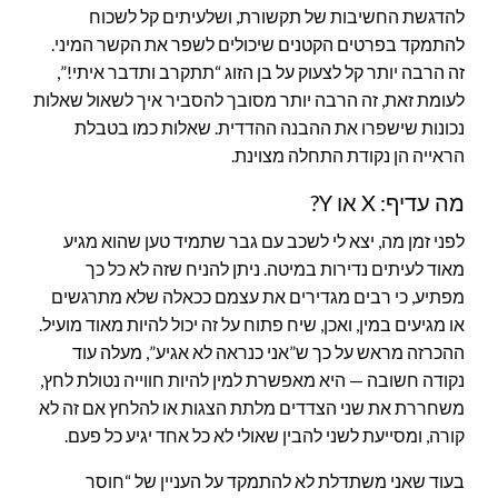
להדגשת החשיבות של תקשורת, ושלעיתים קל לשכוח
להתמקד בפרטים הקטנים שיכולים לשפר את הקשר המיני.
זה הרבה יותר קל לצעוק על בן הזוג “תתקרב ותדבר איתי!”,
לעומת זאת, זה הרבה יותר מסובך להסביר איך לשאול שאלות
נכונות שישפרו את ההבנה ההדדית. שאלות כמו בטבלת
הראייה הן נקודת התחלה מצוינת.
מה עדיף: X או Y?
לפני זמן מה, יצא לי לשכב עם גבר שתמיד טען שהוא מגיע
מאוד לעיתים נדירות במיטה. ניתן להניח שזה לא כל כך
מפתיע, כי רבים מגדירים את עצמם ככאלה שלא מתרגשים
או מגיעים במין, ואכן, שיח פתוח על זה יכול להיות מאוד מועיל.
ההכרזה מראש על כך ש”אני כנראה לא אגיע”, מעלה עוד
נקודה חשובה — היא מאפשרת למין להיות חווייה נטולת לחץ,
משחררת את שני הצדדים מלתת הצגות או להלחץ אם זה לא
קורה, ומסייעת לשני להבין שאולי לא כל אחד יגיע כל פעם.
בעוד שאני משתדלת לא להתמקד על העניין של “חוסר